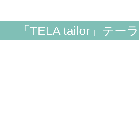
「TELA tailor